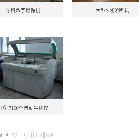
牙科数字摄像机
大型X线诊断机
日立-7100全自动生化仪
条 1/1
首页
上页
下页
尾页