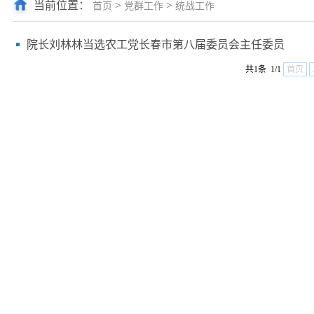
当前位置：
>
>
首页
党群工作
统战工作
院长刘林林当选农工党长春市第八届委员会主任委员
共1条 1/1
首页